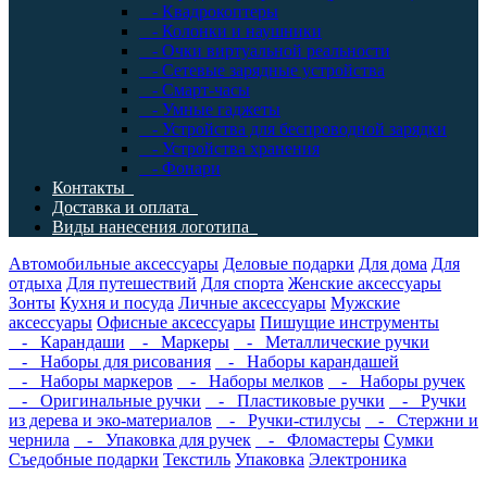
- Квадрокоптеры
- Колонки и наушники
- Очки виртуальной реальности
- Сетевые зарядные устройства
- Смарт-часы
- Умные гаджеты
- Устройства для беспроводной зарядки
- Устройства хранения
- Фонари
Контакты
Доставка и оплата
Виды нанесения логотипа
Автомобильные аксессуары
Деловые подарки
Для дома
Для
отдыха
Для путешествий
Для спорта
Женские аксессуары
Зонты
Кухня и посуда
Личные аксессуары
Мужские
аксессуары
Офисные аксессуары
Пишущие инструменты
- Карандаши
- Маркеры
- Металлические ручки
- Наборы для рисования
- Наборы карандашей
- Наборы маркеров
- Наборы мелков
- Наборы ручек
- Оригинальные ручки
- Пластиковые ручки
- Ручки
из дерева и эко-материалов
- Ручки-стилусы
- Стержни и
чернила
- Упаковка для ручек
- Фломастеры
Сумки
Съедобные подарки
Текстиль
Упаковка
Электроника