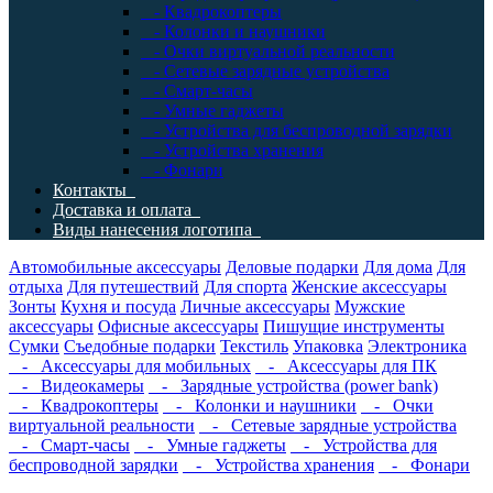
- Квадрокоптеры
- Колонки и наушники
- Очки виртуальной реальности
- Сетевые зарядные устройства
- Смарт-часы
- Умные гаджеты
- Устройства для беспроводной зарядки
- Устройства хранения
- Фонари
Контакты
Доставка и оплата
Виды нанесения логотипа
Автомобильные аксессуары
Деловые подарки
Для дома
Для
отдыха
Для путешествий
Для спорта
Женские аксессуары
Зонты
Кухня и посуда
Личные аксессуары
Мужские
аксессуары
Офисные аксессуары
Пишущие инструменты
Сумки
Съедобные подарки
Текстиль
Упаковка
Электроника
- Аксессуары для мобильных
- Аксессуары для ПК
- Видеокамеры
- Зарядные устройства (power bank)
- Квадрокоптеры
- Колонки и наушники
- Очки
виртуальной реальности
- Сетевые зарядные устройства
- Смарт-часы
- Умные гаджеты
- Устройства для
беспроводной зарядки
- Устройства хранения
- Фонари