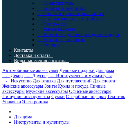
- Квадрокоптеры
- Колонки и наушники
- Очки виртуальной реальности
- Сетевые зарядные устройства
- Смарт-часы
- Умные гаджеты
- Устройства для беспроводной зарядки
- Устройства хранения
- Фонари
Контакты
Доставка и оплата
Виды нанесения логотипа
Автомобильные аксессуары
Деловые подарки
Для дома
- Декор
- Другое
- Инструменты и мультитулы
- Искусство
Для отдыха
Для путешествий
Для спорта
Женские аксессуары
Зонты
Кухня и посуда
Личные
аксессуары
Мужские аксессуары
Офисные аксессуары
Пишущие инструменты
Сумки
Съедобные подарки
Текстиль
Упаковка
Электроника
Для дома
Инструменты и мультитулы