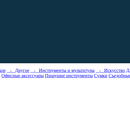
ор
- Другое
- Инструменты и мультитулы
- Искусство
Д
ы
Офисные аксессуары
Пишущие инструменты
Сумки
Съедобные