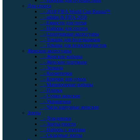
- Наборы для путешествий
Для спорта
- 2018 FIFA World Cup Russia™
- adidas & FIFA 2018
- Емкости для питья
- Наборы для спорта
- Спортивные аксессуары
- Товары для болельщиков
- Товары для велосипедистов
Женские аксессуары
- Женские наборы
- Женские портмоне
- Зеркала
- Косметички
- Крючки для сумок
- Маникюрные наборы
- Платки
- Сумки женские
- Украшения
- Часы наручные женские
Зонты
- Дождевики
- Зонты-трости
- Наборы с зонтами
- Складные зонты