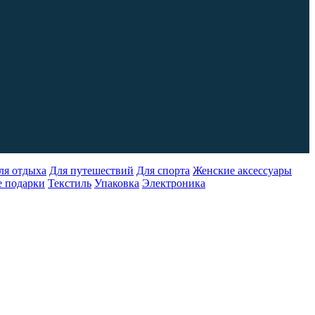
ля отдыха
Для путешествий
Для спорта
Женские аксессуары
 подарки
Текстиль
Упаковка
Электроника