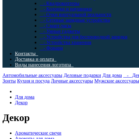
- Квадрокоптеры
- Колонки и наушники
- Очки виртуальной реальности
- Сетевые зарядные устройства
- Смарт-часы
- Умные гаджеты
- Устройства для беспроводной зарядки
- Устройства хранения
- Фонари
Контакты
Доставка и оплата
Виды нанесения логотипа
Автомобильные аксессуары
Деловые подарки
Для дома
- Дек
Зонты
Кухня и посуда
Личные аксессуары
Мужские аксессуар
Для дома
Декор
Декор
Ароматические свечи
Ароматы для дома