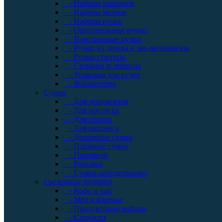
- Наборы маркеров
- Наборы мелков
- Наборы ручек
- Оригинальные ручки
- Пластиковые ручки
- Ручки из дерева и эко-материалов
- Ручки-стилусы
- Стержни и чернила
- Упаковка для ручек
- Фломастеры
Сумки
- Для документов
- Для ноутбука
- Для спорта
- Для шопинга
- Дорожные сумки
- Пляжные сумки
- Портфели
- Рюкзаки
- Сумки-холодильники
Съедобные подарки
- Кофе и чай
- Мёд и варенье
- Продуктовые наборы
- Сладости