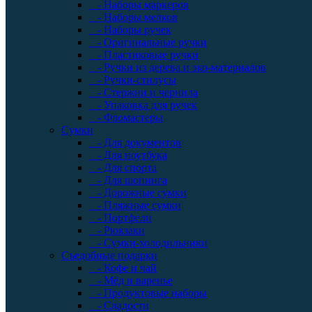
- Наборы маркеров
- Наборы мелков
- Наборы ручек
- Оригинальные ручки
- Пластиковые ручки
- Ручки из дерева и эко-материалов
- Ручки-стилусы
- Стержни и чернила
- Упаковка для ручек
- Фломастеры
Сумки
- Для документов
- Для ноутбука
- Для спорта
- Для шопинга
- Дорожные сумки
- Пляжные сумки
- Портфели
- Рюкзаки
- Сумки-холодильники
Съедобные подарки
- Кофе и чай
- Мёд и варенье
- Продуктовые наборы
- Сладости