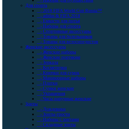
- Наборы для путешествий
Для спорта
- 2018 FIFA World Cup Russia™
- adidas & FIFA 2018
- Емкости для питья
- Наборы для спорта
- Спортивные аксессуары
- Товары для болельщиков
- Товары для велосипедистов
Женские аксессуары
- Женские наборы
- Женские портмоне
- Зеркала
- Косметички
- Крючки для сумок
- Маникюрные наборы
- Платки
- Сумки женские
- Украшения
- Часы наручные женские
Зонты
- Дождевики
- Зонты-трости
- Наборы с зонтами
- Складные зонты