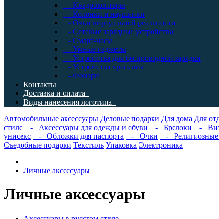
- Квадрокоптеры
- Колонки и наушники
- Очки виртуальной реальности
- Сетевые зарядные устройства
- Смарт-часы
- Умные гаджеты
- Устройства для беспроводной зарядки
- Устройства хранения
- Фонари
Контакты
Доставка и оплата
Виды нанесения логотипа
Автомобильные аксессуары
Деловые подарки
Для дома
Для от
стиле
- Аксессуары для одежды и обуви
- Брелоки
- Виз
унисекс
- Обложки для паспорта
- Очки
- Религиозные 
Съедобные подарки
Текстиль
Упаковка
Электроника
Личные аксессуары
Личные аксессуары
Аксессуары в русском стиле