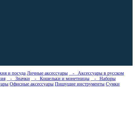
хня и посуда
Личные аксессуары
- Аксессуары в русском
ния
- Значки
- Кошельки и монетницы
- Наборы
уары
Офисные аксессуары
Пишущие инструменты
Сумки