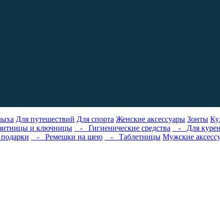
дыха
Для путешествий
Для спорта
Женские аксессуары
Зонты
Ку
итницы и ключницы
- Гигиенические средства
- Для куре
подарки
- Ремешки на шею
- Таблетницы
Мужские аксесс