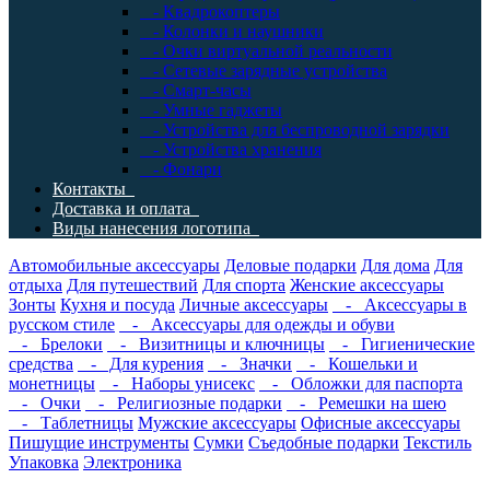
- Квадрокоптеры
- Колонки и наушники
- Очки виртуальной реальности
- Сетевые зарядные устройства
- Смарт-часы
- Умные гаджеты
- Устройства для беспроводной зарядки
- Устройства хранения
- Фонари
Контакты
Доставка и оплата
Виды нанесения логотипа
Автомобильные аксессуары
Деловые подарки
Для дома
Для
отдыха
Для путешествий
Для спорта
Женские аксессуары
Зонты
Кухня и посуда
Личные аксессуары
- Аксессуары в
русском стиле
- Аксессуары для одежды и обуви
- Брелоки
- Визитницы и ключницы
- Гигиенические
средства
- Для курения
- Значки
- Кошельки и
монетницы
- Наборы унисекс
- Обложки для паспорта
- Очки
- Религиозные подарки
- Ремешки на шею
- Таблетницы
Мужские аксессуары
Офисные аксессуары
Пишущие инструменты
Сумки
Съедобные подарки
Текстиль
Упаковка
Электроника