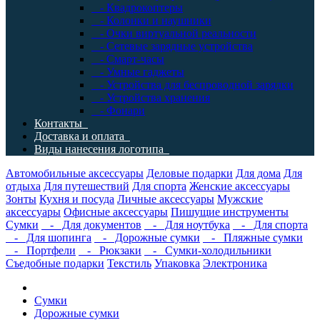
- Квадрокоптеры
- Колонки и наушники
- Очки виртуальной реальности
- Сетевые зарядные устройства
- Смарт-часы
- Умные гаджеты
- Устройства для беспроводной зарядки
- Устройства хранения
- Фонари
Контакты
Доставка и оплата
Виды нанесения логотипа
Автомобильные аксессуары
Деловые подарки
Для дома
Для
отдыха
Для путешествий
Для спорта
Женские аксессуары
Зонты
Кухня и посуда
Личные аксессуары
Мужские
аксессуары
Офисные аксессуары
Пишущие инструменты
Сумки
- Для документов
- Для ноутбука
- Для спорта
- Для шопинга
- Дорожные сумки
- Пляжные сумки
- Портфели
- Рюкзаки
- Сумки-холодильники
Съедобные подарки
Текстиль
Упаковка
Электроника
Сумки
Дорожные сумки