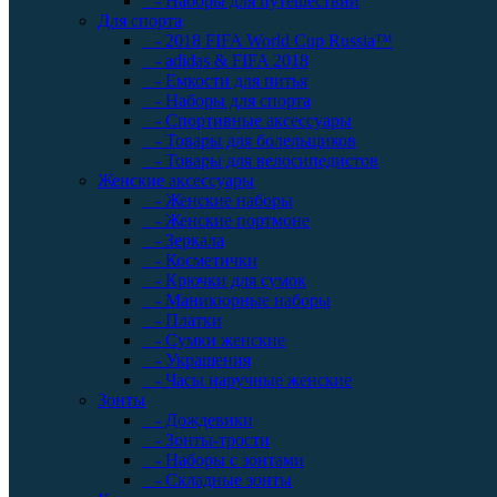
- Наборы для путешествий
Для спорта
- 2018 FIFA World Cup Russia™
- adidas & FIFA 2018
- Емкости для питья
- Наборы для спорта
- Спортивные аксессуары
- Товары для болельщиков
- Товары для велосипедистов
Женские аксессуары
- Женские наборы
- Женские портмоне
- Зеркала
- Косметички
- Крючки для сумок
- Маникюрные наборы
- Платки
- Сумки женские
- Украшения
- Часы наручные женские
Зонты
- Дождевики
- Зонты-трости
- Наборы с зонтами
- Складные зонты