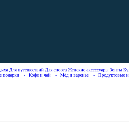
дыха
Для путешествий
Для спорта
Женские аксессуары
Зонты
Ку
е подарки
- Кофе и чай
- Мёд и варенье
- Продуктовые н