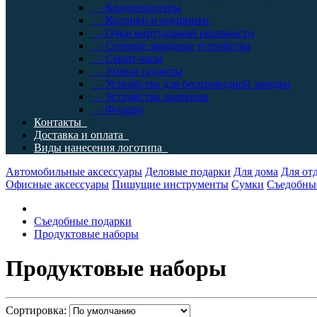
- Квадрокоптеры
- Колонки и наушники
- Очки виртуальной реальности
- Сетевые зарядные устройства
- Смарт-часы
- Умные гаджеты
- Устройства для беспроводной зарядки
- Устройства хранения
- Фонари
Контакты
Доставка и оплата
Виды нанесения логотипа
Автомобильные аксессуары
Деловые подарки
Для дома
Для от
Офисные аксессуары
Пишущие инструменты
Сумки
Съедобны
Съедобные подарки
Продуктовые наборы
Продуктовые наборы
Сортировка: