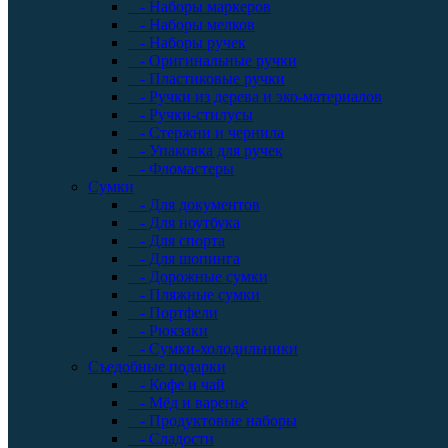
- Наборы маркеров
- Наборы мелков
- Наборы ручек
- Оригинальные ручки
- Пластиковые ручки
- Ручки из дерева и эко-материалов
- Ручки-стилусы
- Стержни и чернила
- Упаковка для ручек
- Фломастеры
Сумки
- Для документов
- Для ноутбука
- Для спорта
- Для шопинга
- Дорожные сумки
- Пляжные сумки
- Портфели
- Рюкзаки
- Сумки-холодильники
Съедобные подарки
- Кофе и чай
- Мёд и варенье
- Продуктовые наборы
- Сладости