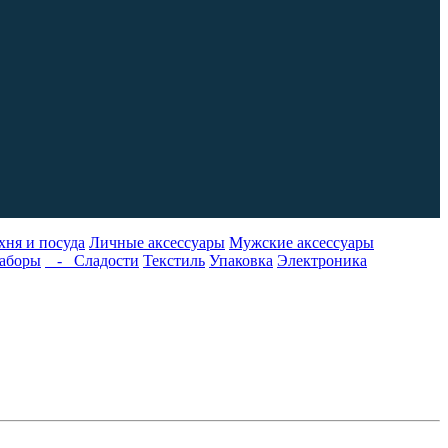
хня и посуда
Личные аксессуары
Мужские аксессуары
аборы
- Сладости
Текстиль
Упаковка
Электроника