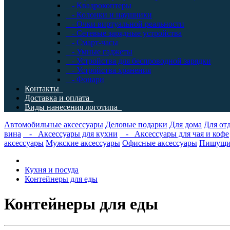
- Квадрокоптеры
- Колонки и наушники
- Очки виртуальной реальности
- Сетевые зарядные устройства
- Смарт-часы
- Умные гаджеты
- Устройства для беспроводной зарядки
- Устройства хранения
- Фонари
Контакты
Доставка и оплата
Виды нанесения логотипа
Автомобильные аксессуары
Деловые подарки
Для дома
Для от
вина
- Аксессуары для кухни
- Аксессуары для чая и кофе
аксессуары
Мужские аксессуары
Офисные аксессуары
Пишущи
Кухня и посуда
Контейнеры для еды
Контейнеры для еды