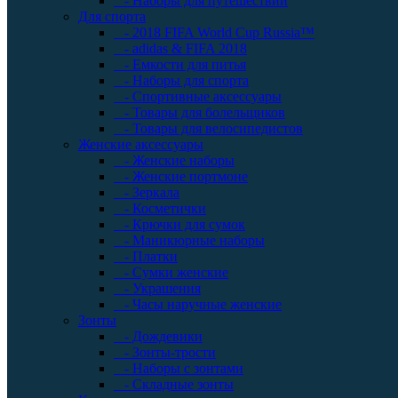
- Наборы для путешествий
Для спорта
- 2018 FIFA World Cup Russia™
- adidas & FIFA 2018
- Емкости для питья
- Наборы для спорта
- Спортивные аксессуары
- Товары для болельщиков
- Товары для велосипедистов
Женские аксессуары
- Женские наборы
- Женские портмоне
- Зеркала
- Косметички
- Крючки для сумок
- Маникюрные наборы
- Платки
- Сумки женские
- Украшения
- Часы наручные женские
Зонты
- Дождевики
- Зонты-трости
- Наборы с зонтами
- Складные зонты