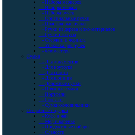
- Наборы маркеров
- Наборы мелков
- Наборы ручек
- Оригинальные ручки
- Пластиковые ручки
- Ручки из дерева и эко-материалов
- Ручки-стилусы
- Стержни и чернила
- Упаковка для ручек
- Фломастеры
Сумки
- Для документов
- Для ноутбука
- Для спорта
- Для шопинга
- Дорожные сумки
- Пляжные сумки
- Портфели
- Рюкзаки
- Сумки-холодильники
Съедобные подарки
- Кофе и чай
- Мёд и варенье
- Продуктовые наборы
- Сладости