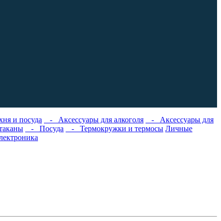
хня и посуда
- Аксессуары для алкоголя
- Аксессуары для
таканы
- Посуда
- Термокружки и термосы
Личные
лектроника