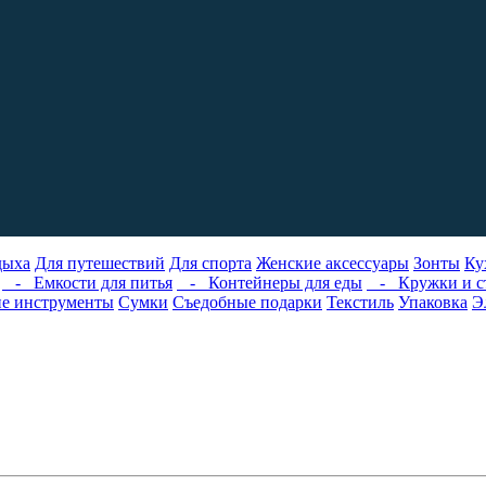
дыха
Для путешествий
Для спорта
Женские аксессуары
Зонты
Ку
- Емкости для питья
- Контейнеры для еды
- Кружки и с
е инструменты
Сумки
Съедобные подарки
Текстиль
Упаковка
Э